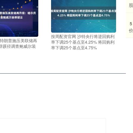
股
5
价
按周配资官网 沙特央行将逆回购利
 特朗普施压美联储再
率下调25个基点至4.25% 将回购利
辟蹊径调查鲍威尔装
率下调25个基点至4.75%