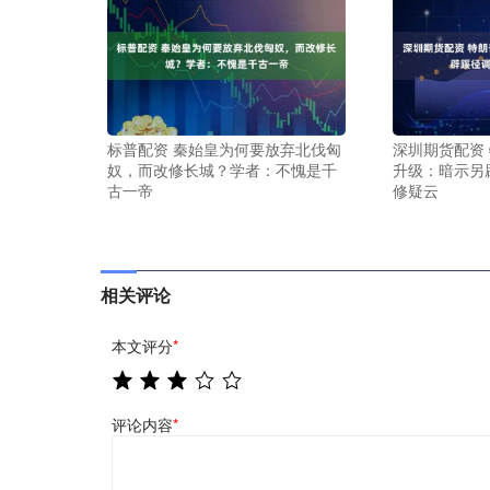
标普配资 秦始皇为何要放弃北伐匈
深圳期货配资
奴，而改修长城？学者：不愧是千
升级：暗示另
古一帝
修疑云
相关评论
本文评分
*
评论内容
*