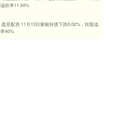
溢价率11.34%
​盈亚配资 11月13日紫银转债下跌0.02%，转股溢
率40%