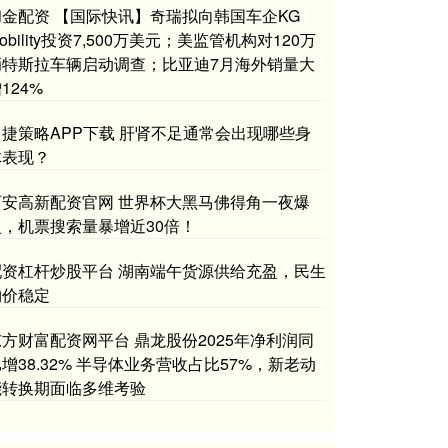
和金配资 【国际快讯】奇瑞拟向韩国车企KG
obility投资7,500万美元；美监管机构对120万
辆特斯拉车辆启动调查；比亚迪7月海外销量大
124%
申捷策略APP下载 肝肾不足通常会出现哪些身
体表现？
西安高新配资官网 世界杯大黑马佛得角一夜爆
火，机票搜索量暴增近30倍！
配资杠杆炒股平台 湖南端午货源供给充盈，民生
物价稳定
东方财富配资网平台 鼎龙股份2025年净利润同
增38.32% 半导体业务营收占比57%，新老动
能转换期面临多维考验