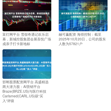
富灯网平台 雪假奇遇记欢乐启
融可赢配资 海得控制：截至
幕，新城控股集团会展吾悦广场
2025年10月20日，公司的股东
成亲子打卡新地标
人数为57821户
邯郸股票配资网平台 高盛精选
两大潜力股：AI营销平台
Braze(BRZE.US)与医疗科技
Carlsmed(CARL.US)获“买
入“评级