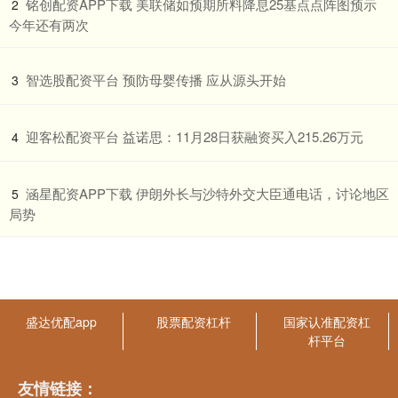
​铭创配资APP下载 美联储如预期所料降息25基点点阵图预示
2
今年还有两次
​智选股配资平台 预防母婴传播 应从源头开始
3
​迎客松配资平台 益诺思：11月28日获融资买入215.26万元
4
​涵星配资APP下载 伊朗外长与沙特外交大臣通电话，讨论地区
5
局势
盛达优配app
股票配资杠杆
国家认准配资杠
杆平台
友情链接：