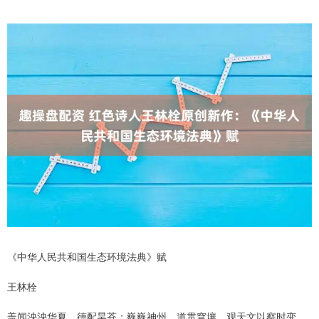
《中华人民共和国生态环境法典》赋
王林栓
盖闻泱泱华夏，德配昊苍；巍巍神州，道贯穹壤。观天文以察时变，