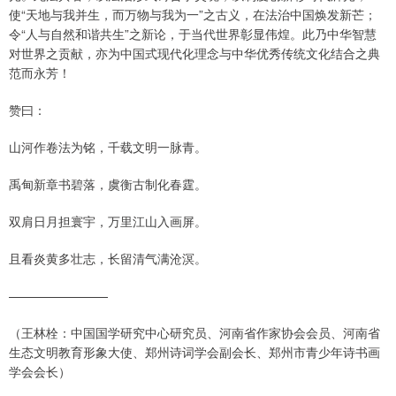
使“天地与我并生，而万物与我为一”之古义，在法治中国焕发新芒；
令“人与自然和谐共生”之新论，于当代世界彰显伟煌。此乃中华智慧
对世界之贡献，亦为中国式现代化理念与中华优秀传统文化结合之典
范而永芳！
赞曰：
山河作卷法为铭，千载文明一脉青。
禹甸新章书碧落，虞衡古制化春霆。
双肩日月担寰宇，万里江山入画屏。
且看炎黄多壮志，长留清气满沧溟。
————————
（王林栓：中国国学研究中心研究员、河南省作家协会会员、河南省
生态文明教育形象大使、郑州诗词学会副会长、郑州市青少年诗书画
学会会长）