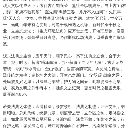
观人文以化成天下；考往古而知兴替，鉴往圣以明典章。自上古“山林
川泽，有虞不弛其禁”，至先秦“禹禁三春，斧斤不入山冈”；先民早
蕴“天人合一”之智，往哲深研“道法自然”之纲。然大化迁流，世变万
千；当此百年未有之变局，时逢千载难遇之机缘。新时代承千秋之
业，立生态之法；《生态环境法典》应万世之需，开治理新篇。浩浩
乎江河奔涌，煌煌乎日月高悬。乃作斯赋以颂法典，愿垂青史而耀华
笺。
观夫法典之生也，应乎天时，顺乎民心；察乎法典之立也，合于大
道，契于时运。昔者“竭泽而渔，岂不获得？而明年无鱼”，古训昭然
若镜；今则“绿水青山，金山银山”，哲言响彻霄宸。承发展之真理，
汲传统之精魂；定乾坤之大法，开生态之新门。当“双碳”战略之际，
处民族复兴之津；以法典之纲维，护万物之同春。此非徒法令之集
成，实乃文明之升华有本；非独条文之汇聚，更是时代之担当无垠。
展开剩余85%
若夫法典之体也，宏博精深，条贯缕析；法典之制也，经纬交织，纲
目昭晰。总则为纲，统摄九章，明监管之责，立分区之制，定补偿之
规，如北辰居所而众星环揖；分编为目，涵盖万象，施防治之策，行
保护之略，谋发展之途，若江河奔涌而百谷归一。污染防治诸编，分