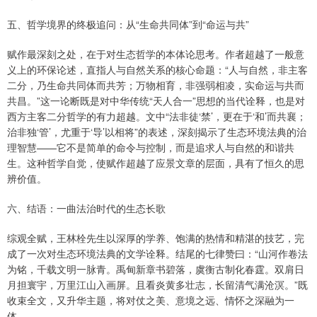
五、哲学境界的终极追问：从“生命共同体”到“命运与共”
赋作最深刻之处，在于对生态哲学的本体论思考。作者超越了一般意
义上的环保论述，直指人与自然关系的核心命题：“人与自然，非主客
二分，乃生命共同体而共芳；万物相育，非强弱相凌，实命运与共而
共昌。”这一论断既是对中华传统“天人合一”思想的当代诠释，也是对
西方主客二分哲学的有力超越。文中“法非徒‘禁’，更在于‘和’而共襄；
治非独‘管’，尤重于‘导’以相将”的表述，深刻揭示了生态环境法典的治
理智慧——它不是简单的命令与控制，而是追求人与自然的和谐共
生。这种哲学自觉，使赋作超越了应景文章的层面，具有了恒久的思
辨价值。
六、结语：一曲法治时代的生态长歌
综观全赋，王林栓先生以深厚的学养、饱满的热情和精湛的技艺，完
成了一次对生态环境法典的文学诠释。结尾的七律赞曰：“山河作卷法
为铭，千载文明一脉青。禹甸新章书碧落，虞衡古制化春霆。双肩日
月担寰宇，万里江山入画屏。且看炎黄多壮志，长留清气满沧溟。”既
收束全文，又升华主题，将对仗之美、意境之远、情怀之深融为一
体。