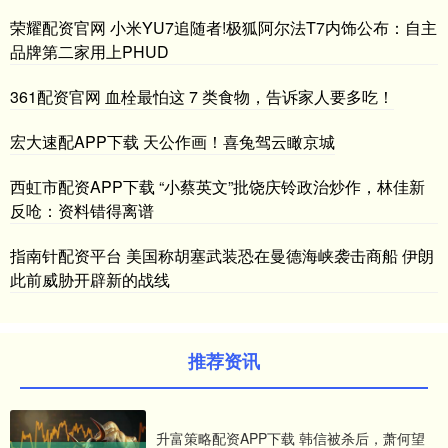
荣耀配资官网 小米YU7追随者!极狐阿尔法T7内饰公布：自主
品牌第二家用上PHUD
361配资官网 血栓最怕这 7 类食物，告诉家人要多吃！
宏大速配APP下载 天公作画！喜兔驾云瞰京城
西虹市配资APP下载 “小蔡英文”批饶庆铃政治炒作，林佳新
反呛：资料错得离谱
指南针配资平台 美国称胡塞武装恐在曼德海峡袭击商船 伊朗
此前威胁开辟新的战线
推荐资讯
升富策略配资APP下载 韩信被杀后，萧何望