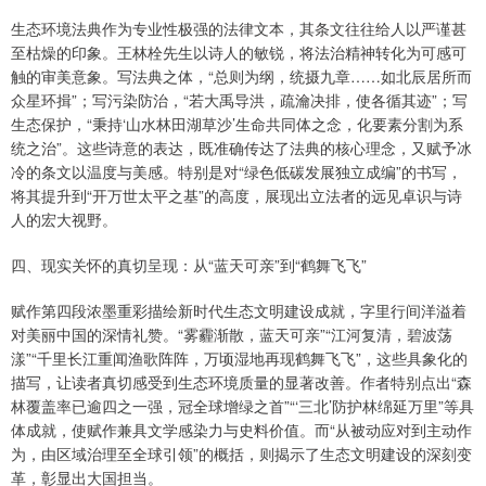
生态环境法典作为专业性极强的法律文本，其条文往往给人以严谨甚
至枯燥的印象。王林栓先生以诗人的敏锐，将法治精神转化为可感可
触的审美意象。写法典之体，“总则为纲，统摄九章……如北辰居所而
众星环揖”；写污染防治，“若大禹导洪，疏瀹决排，使各循其迹”；写
生态保护，“秉持‘山水林田湖草沙’生命共同体之念，化要素分割为系
统之治”。这些诗意的表达，既准确传达了法典的核心理念，又赋予冰
冷的条文以温度与美感。特别是对“绿色低碳发展独立成编”的书写，
将其提升到“开万世太平之基”的高度，展现出立法者的远见卓识与诗
人的宏大视野。
四、现实关怀的真切呈现：从“蓝天可亲”到“鹤舞飞飞”
赋作第四段浓墨重彩描绘新时代生态文明建设成就，字里行间洋溢着
对美丽中国的深情礼赞。“雾霾渐散，蓝天可亲”“江河复清，碧波荡
漾”“千里长江重闻渔歌阵阵，万顷湿地再现鹤舞飞飞”，这些具象化的
描写，让读者真切感受到生态环境质量的显著改善。作者特别点出“森
林覆盖率已逾四之一强，冠全球增绿之首”“‘三北’防护林绵延万里”等具
体成就，使赋作兼具文学感染力与史料价值。而“从被动应对到主动作
为，由区域治理至全球引领”的概括，则揭示了生态文明建设的深刻变
革，彰显出大国担当。