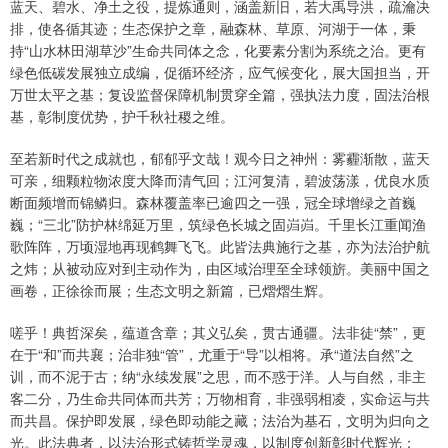
蓝天、碧水、净土之役，提炼通则，涵盖新旧，若大禹导洪，疏瀹决
排，使各循其迹；生态保护之章，融森林、草原、河湖于一体，秉
持“山水林田湖草沙”生命共同体之念，化要素分割为系统之治。更有
绿色低碳发展独立成编，促循环经济，应气候变化，展大国担当，开
万世太平之基；复设监督保障机制贯穿全篇，强执法力度，固法治根
基，彰制度优势，护千秋社稷之维。
至若新时代之成就也，郁郁乎文哉！观今日之神州：雾霾渐散，蓝天
可亲，细颗粒物浓度大降而清气回；江河复清，碧波荡漾，优良水质
断面频增而锦鳞归。森林覆盖率已逾四之一强，冠全球增绿之首巍
巍；“三北”防护林绵延万里，筑绿色长城之固岿岿。千里长江重闻渔
歌阵阵，万顷湿地再现鹤舞飞飞。此皆法典施行之基，亦为法治护航
之炜；从被动应对到主动作为，由区域治理至全球领旂。美丽中国之
画卷，正徐徐而展；生态文明之新篇，已熠熠生辉。
嗟乎！典哲深矣，蕴道含章；其义弘矣，贯古通疆。法非徒“禁”，更
在于“和”而共襄；治非独“管”，尤重于“导”以相将。承“道法自然”之
训，而不泥于古；纳“永续发展”之思，而不惑于洋。人与自然，非主
客二分，乃生命共同体而共芳；万物相育，非强弱相凌，实命运与共
而共昌。保护即发展，绿色即动能之藏；法治为基石，文明为归向之
光。此法典者，以法治形式铸哲学灵魂，以制度创新彰时代辉光；