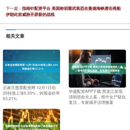
下一篇：
指南针配资平台 美国称胡塞武装恐在曼德海峡袭击商船
伊朗此前威胁开辟新的战线
相关文章
石家庄股票配资网 12月1日伯
华盛配资APP下载 黑龙江发现
25转债上涨0.33%，转股溢价率
清朝诰命夫人墓，棺中女尸疑似
53.21%
复活，专家揭开活埋惨案