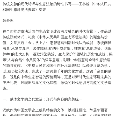
传统文脉的现代转译与生态法治的诗性书写——王林栓《中华人民共
和国生态环境法典赋》综评
韩舒泳
在全面推进依法治国与生态文明建设深度融合的时代背景下，作品以
传统汉赋体式，礼赞《中华人民共和国生态环境法典》的诞生与价
值。文章贯通古今，从上古生态智慧写到新时代法治成就，系统阐释
法典“承发展真理、汲传统精魂”的生成逻辑，铺陈其“总纲统摄、诸编
并举”的宏大架构，讴歌污染防治、生态保护等领域的历史性成就，揭
示“人与自然生命共同体”的哲学意蕴，彰显中华智慧对全球生态治理
的独特贡献。《中华人民共和国生态环境法典赋》以传统汉赋为形，
以现代法治为魂，完成了一次跨越千年的文化对话。这篇千余言的赋
作，既是向中华生态智慧的深情回眸，更是对新时代生态环境法典的
庄严礼赞，展现出深厚的文化底蕴、敏锐的时代意识与高超的文学造
诣。
一、赋体文学的当代激活：形式与内容的完美统一
汉赋作为中国文学史上独具特色的文体，以铺陈排比、辞藻华丽著
称，但也因其繁复艰深而渐离大众。王林栓先生此赋，在继承汉赋精