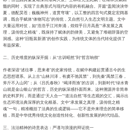
髓的同时，实现了古典形式与现代内容的有机融合。开篇“盖闻泱泱华
夏，德配昊苍；巍巍神州，道贯穹壤”，以工整的四言句式奠定宏阔基
调，既合乎赋体“体物写志”的传统，又自然引入生态文明主题。文中
大量运用对仗，如“浩浩乎江河奔涌，煌煌乎日月高悬”“承发展之真
理，汲传统之精魂”，既保持了赋体的韵律美，又避免了堆砌辞藻的空
洞感。这种“旧瓶装新酒”的创作实践，为传统文体的当代转化提供了
有益探索。
二、历史维度的纵深开掘：从“古训昭然”到“哲言响彻”
作者深谙“述往事，思来者”的史家传统，在赋中构建起贯通古今的生
态思想谱系。从上古“山林川泽，有虞不弛其禁”，到先秦“禹禁三春，
斧斤不入山冈”；从《吕氏春秋》“竭泽而渔”的古训，到新时代“绿水青
山就是金山银山”的哲言，历史的纵深感扑面而来。这种溯源并非简单
的史料罗列，而是通过“天人合一”“道法自然”等生态观的交汇，揭示出
生态环境法典深厚的文化根基。文中“承发展之真理，汲传统之精
魂”一句，精准概括了法典的生成逻辑——它不是外来理念的简单移
植，而是中华优秀传统文化创造性转化、创新性发展的时代结晶。
三、法治精神的诗意表达：严谨与浪漫的辩证统一