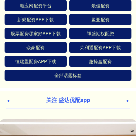
顺应网配资平台
最佳配资
新规配资APP下载
盈亚配资
股票配资哪家好APP下载
祥盛期权配资
众豪配资
荣利通配资APP下载
恒瑞盈配资APP下载
趣操盘配资
全部话题标签
关注 盛达优配app