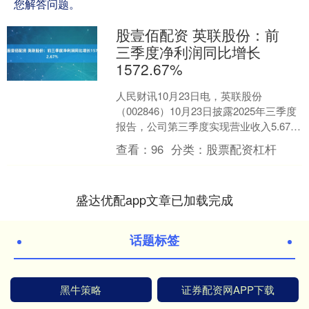
您解答问题。
股壹佰配资 英联股份：前
三季度净利润同比增长
1572.67%
人民财讯10月23日电，英联股份
（002846）10月23日披露2025年三季度
报告，公司第三季度实现营业收入5.67亿
元，同比增长10.13%；归母净利润10....
查看：
96
分类：
股票配资杠杆
盛达优配app文章已加载完成
话题标签
黑牛策略
证券配资网APP下载