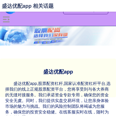
盛达优配app 相关话题
盛达优配app
盛达优配app,股票配资杠杆,国家认准配资杠杆平台,选
择我们的线上正规股票配资平台，您将享受到与各大券商
的无缝对接服务。我们承诺资金专款专用，确保您的资金
安全无虞。同时，我们提供实盘交易环境，让您亲身体验
市场的魅力与挑战。我们的风险控制团队将竭诚为您服
务，确保您的投资安全稳健。在线客服实时在线，随时为