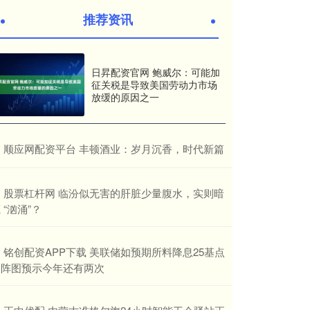
推荐资讯
日昇配资官网 鲍威尔：可能加
征关税是导致美国劳动力市场
放缓的原因之一
​顺应网配资平台 丰顿酒业：岁月沉香，时代新篇
​股票杠杆网 临汾似无害的肝脏少量腹水，实则暗
 “汹涌”？
​铭创配资APP下载 美联储如预期所料降息25基点
点阵图预示今年还有两次