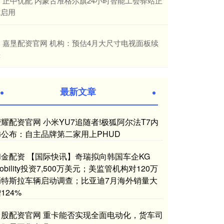
​正中优配 内蒙古准格尔旗24小时智能工会驿站正
式启用
​嘉垦配资官网 机构：预估4月大尺寸电视面板续
涨
最新文章
耀配资官网 小米YU7追随者!极狐阿尔法T7内
饰公布：自主品牌第二家用上PHUD
和金配资 【国际快讯】奇瑞拟向韩国车企KG
obility投资7,500万美元；美监管机构对120万
辆特斯拉车辆启动调查；比亚迪7月海外销量大
124%
中股配资官网 重卡能否实现全面电动化，货车司