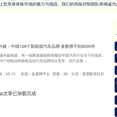
让您亲身体验市场的魅力与挑战。我们的风险控制团队将竭诚为
外媒：中国129个新能源汽车品牌 多数撑不到2030年
，据外媒报道，有一组数据最能精准概括中国汽车行业当下的现状：
29个纯电动和插电混动汽车品牌同台竞争。但行业普....
：05-12
来源：益通网平台
查看：
98
分类：
股票配资杠杆
pp文章已加载完成