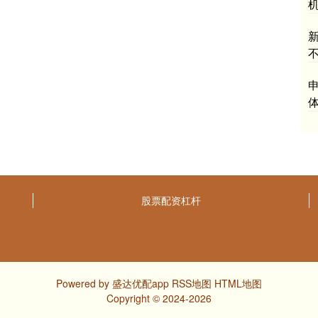
股票配资杠杆
Powered by
盛达优配app
RSS地图
HTML地图
Copyright
© 2024-2026