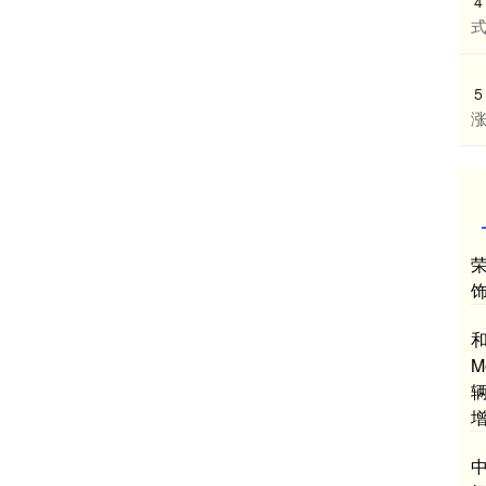
4
5
荣
M
增