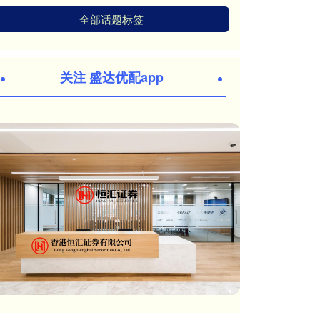
全部话题标签
关注 盛达优配app