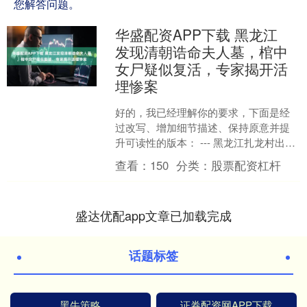
您解答问题。
华盛配资APP下载 黑龙江
发现清朝诰命夫人墓，棺中
女尸疑似复活，专家揭开活
埋惨案
好的，我已经理解你的要求，下面是经
过改写、增加细节描述、保持原意并提
升可读性的版本： --- 黑龙江扎龙村出土
了一座清朝诰命夫人的古墓，最令人震
查看：
150
分类：
股票配资杠杆
惊的是棺材中的女....
盛达优配app文章已加载完成
话题标签
黑牛策略
证券配资网APP下载