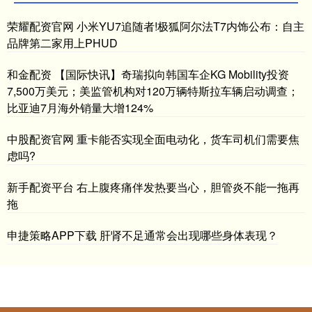
荣耀配资官网 小米YU7追随者!极狐阿尔法T7内饰公布：自主
品牌第二家用上PHUD
和金配资 【国际快讯】奇瑞拟向韩国车企KG Mobility投资
7,500万美元；美监管机构对120万辆特斯拉车辆启动调查；
比亚迪7月海外销量大增124%
中股配资官网 重卡能否实现全面电动化，货车司机们需要焦
虑吗?
新手配资平台 右上腹疼痛伴发热要当心，胆管炎不能一拖再
拖
申捷策略APP下载 肝肾不足通常会出现哪些身体表现？