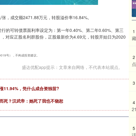
/张，成交额2471.88万元，转股溢价率16.84%。
行的可转债票面利率设定为：第一年0.40%、第二年0.60%、第三
1
0%。），对应正股名利群股份，正股最新价为4.69元，转股开始日为2020
藏
40019号），不构成投资建议。
2
盛达优配app提示：文章来自网络，不代表本站观点。
3
11.94%，凭什么成合资独苗?
缢而死？汉武帝：她死了我也不饶恕
4
2
5