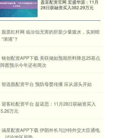
盈富配资官网 宏盛华源：11月
28日获融资买入382.29万元
​股票杠杆网 临汾似无害的肝脏少量腹水，实则暗
 “汹涌”？
​铭创配资APP下载 美联储如预期所料降息25基点
点阵图预示今年还有两次
​智选股配资平台 预防母婴传播 应从源头开始
​迎客松配资平台 益诺思：11月28日获融资买入
15.26万元
​涵星配资APP下载 伊朗外长与沙特外交大臣通电
话，讨论地区局势