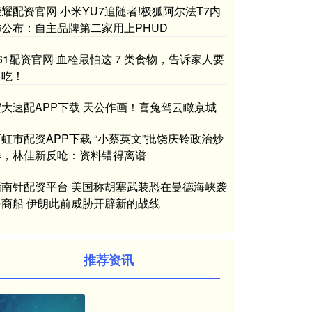
耀配资官网 小米YU7追随者!极狐阿尔法T7内
饰公布：自主品牌第二家用上PHUD
61配资官网 血栓最怕这 7 类食物，告诉家人要
多吃！
宏大速配APP下载 天公作画！喜兔驾云瞰京城
虹市配资APP下载 “小蔡英文”批饶庆铃政治炒
作，林佳新反呛：资料错得离谱
指南针配资平台 美国称胡塞武装恐在曼德海峡袭
击商船 伊朗此前威胁开辟新的战线
推荐资讯