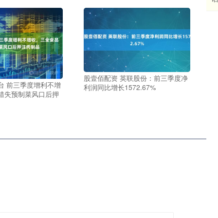
股壹佰配资 英联股份：前三季度净
台 前三季度增利不增
利润同比增长1572.67%
错失预制菜风口后押