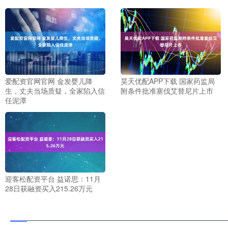
爱配资官网官网 金发婴儿降
昊天优配APP下载 国家药监局
生，丈夫当场质疑，全家陷入信
附条件批准塞伐艾替尼片上市
任泥潭
迎客松配资平台 益诺思：11月
28日获融资买入215.26万元