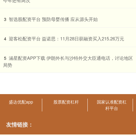
今年还有两次
​智选股配资平台 预防母婴传播 应从源头开始
3
​迎客松配资平台 益诺思：11月28日获融资买入215.26万元
4
​涵星配资APP下载 伊朗外长与沙特外交大臣通电话，讨论地区
5
局势
盛达优配app
股票配资杠杆
国家认准配资杠
杆平台
友情链接：