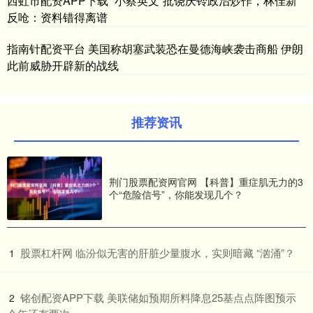
西虹市配资APP下载 “小蔡英文”批饶庆铃政治炒作，林佳新
反呛：资料错得离谱
指南针配资平台 美国称胡塞武装恐在曼德海峡袭击商船 伊朗
此前威胁开辟新的战线
推荐资讯
荆门股票配资网官网 【科普】重症肌无力的3
个“危险信号”，你能发现几个？
​股票杠杆网 临汾似无害的肝脏少量腹水，实则暗藏 “汹涌”？
1
​铭创配资APP下载 美联储如预期所料降息25基点点阵图预示
2